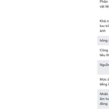
Phân 
vật li
Khả n
lưu tr
ảnh
hông s
Công 
tiêu t
Nguồn
Mức 
tiếng 
Nhiệt
ẩm ho
động