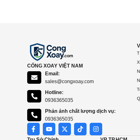
V
T
X
CỔNG XOAY VIỆT NAM
N
Email:
N
sales@congxoay.com
T
Hotline:
Q
0936365035
Phản ánh chất lượng dịch vụ:
0936365035
Trụ Sở Chính
VP TP.HCM