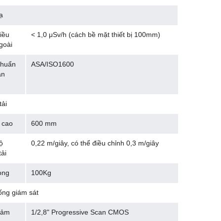
ạ
liều
< 1,0 μSv/h (cách bề mặt thiết bị 100mm)
goài
chuẩn
ASA/ISO1600
àn
tải
 cao
600 mm
ộ
0,22 m/giây, có thể điều chỉnh 0,3 m/giây
ải
ọng
100Kg
ống giám sát
cảm
1/2,8" Progressive Scan CMOS