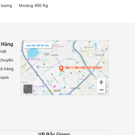
 lượng
khoảng 460 Kg
 Hàng
mật
 chuyển
rả hàng
 hành
VP Bắc Giang