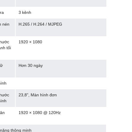
ra
3 kênh
n nén
H.265 / H.264 / MJPEG
thước
1920 × 1080
nh tối
rữ
Hơn 30 ngày
ình
thước
23,8", Màn hình đơn
ình
hân
1920 × 1080 @ 120Hz
năng thông minh