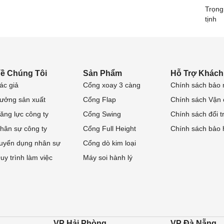
Trọng
tịnh
ề Chúng Tôi
Sản Phẩm
Hỗ Trợ Khách
ác giả
Cổng xoay 3 càng
Chính sách bảo 
ưởng sản xuất
Cổng Flap
Chính sách Vận
ăng lực công ty
Cổng Swing
Chính sách đổi t
hân sự công ty
Cổng Full Height
Chính sách bảo
uyển dụng nhân sự
Cổng dò kim loại
uy trình làm việc
Máy soi hành lý
VP Hải Phòng
VP Đà Nẵng