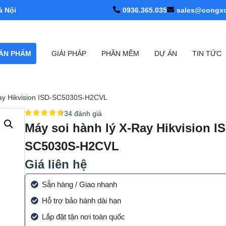
à Nội
0936.365.035
sales@congx
ẢN PHẨM
GIẢI PHÁP
PHẦN MỀM
DỰ ÁN
TIN TỨC
Ray Hikvision ISD-SC5030S-H2CVL
34 đánh giá
Máy soi hành lý X-Ray Hikvision IS
SC5030S-H2CVL
Giá liên hệ
Sẵn hàng / Giao nhanh
Hỗ trợ bảo hành dài hạn
Lắp đặt tận nơi toàn quốc