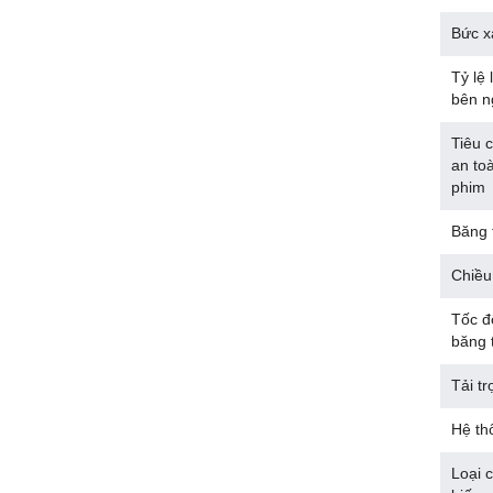
Bức x
Tỷ lệ 
bên n
Tiêu 
an to
phim
Băng 
Chiều
Tốc đ
băng t
Tải tr
Hệ th
Loại 