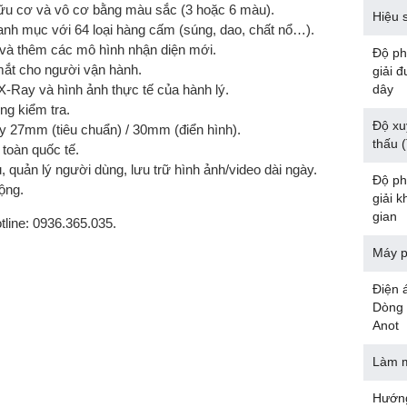
u hữu cơ và vô cơ bằng màu sắc (3 hoặc 6 màu).
Hiệu 
anh mục với 64 loại hàng cấm (súng, dao, chất nổ…).
 và thêm các mô hình nhận diện mới.
Độ p
ắt cho người vận hành.
giải 
-Ray và hình ảnh thực tế của hành lý.
dây
ng kiểm tra.
Độ xu
ày 27mm (tiêu chuẩn) / 30mm (điển hình).
thấu 
 toàn quốc tế.
 quản lý người dùng, lưu trữ hình ảnh/video dài ngày.
Độ p
ộng.
giải 
gian
otline: 0936.365.035.
Máy p
Điện á
Dòng 
Anot
Làm 
Hướn