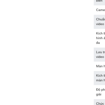
biến
Came
Chuẩ
video
Kích 
hình ả
đa
Lưu t
video
Màn h
Kích 
màn h
Độ p
giải
Chức 