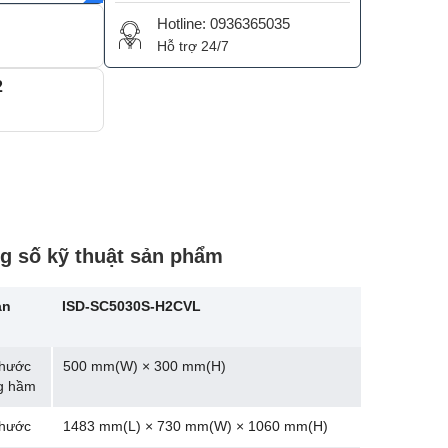
Hotline: 0936365035
Hỗ trợ 24/7
2
g số kỹ thuật sản phẩm
ản
ISD-SC5030S-H2CVL
thước
500 mm(W) × 300 mm(H)
g hầm
thước
1483 mm(L) × 730 mm(W) × 1060 mm(H)