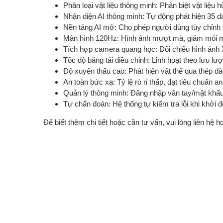
Phân loại vật liệu thông minh: Phân biệt vật liệ
Nhận diện AI thông minh: Tự động phát hiện 35 d
Nền tảng AI mở: Cho phép người dùng tùy chỉnh
Màn hình 120Hz: Hình ảnh mượt mà, giảm mỏi m
Tích hợp camera quang học: Đối chiếu hình ảnh X
Tốc độ băng tải điều chỉnh: Linh hoạt theo lưu lượ
Độ xuyên thấu cao: Phát hiện vật thể qua thép d
An toàn bức xạ: Tỷ lệ rò rỉ thấp, đạt tiêu chuẩn an
Quản lý thông minh: Đăng nhập vân tay/mật khẩu,
Tự chẩn đoán: Hệ thống tự kiểm tra lỗi khi khởi đ
Để biết thêm chi tiết hoặc cần tư vấn, vui lòng liên hệ h