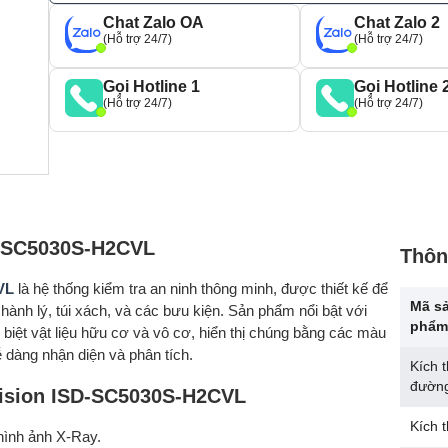
Chat Zalo OA
Chat Zalo 2
(Hỗ trợ 24/7)
(Hỗ trợ 24/7)
Gọi Hotline 1
Gọi Hotline 
(Hỗ trợ 24/7)
(Hỗ trợ 24/7)
SD-SC5030S-H2CVL
Thôn
VL
là hệ thống kiểm tra an ninh thông minh, được thiết kế để
Mã s
ành lý, túi xách, và các bưu kiện. Sản phẩm nổi bật với
phẩm
iệt vật liệu hữu cơ và vô cơ, hiển thị chúng bằng các màu
 dàng nhận diện và phân tích.
Kích 
đườn
vision ISD-SC5030S-H2CVL
Kích 
hình ảnh X-Ray.