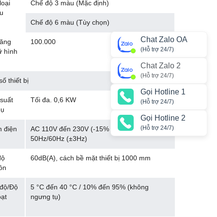
loại
Chế độ 3 màu (Mặc định)
ệu
Chế độ 6 màu (Tùy chọn)
Chat Zalo OA
ăng
100.000
(Hỗ trợ 24/7)
ữ hình
Chat Zalo 2
(Hỗ trợ 24/7)
ố thiết bị
Gọi Hotline 1
suất
Tối đa. 0,6 KW
(Hỗ trợ 24/7)
hụ
Gọi Hotline 2
(Hỗ trợ 24/7)
 điện
AC 110V đến 230V (-15% đến +10%),
50Hz/60Hz (±3Hz)
độ
60dB(A), cách bề mặt thiết bị 1000 mm
ồn
 độ/Độ
5 °C đến 40 °C / 10% đến 95% (không
ạt
ngưng tụ)