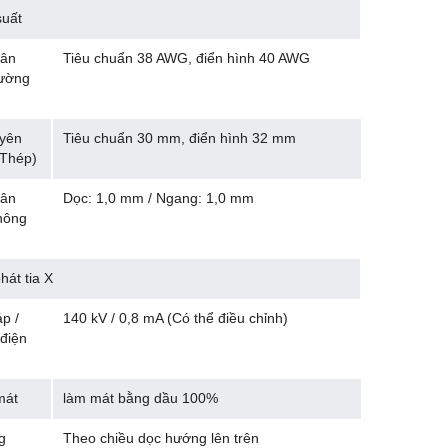
suất
hân
Tiêu chuẩn 38 AWG, điển hình 40 AWG
đường
yên
Tiêu chuẩn 30 mm, điển hình 32 mm
(Thép)
hân
Dọc: 1,0 mm / Ngang: 1,0 mm
không
hát tia X
p /
140 kV / 0,8 mA (Có thể điều chỉnh)
điện
mát
làm mát bằng dầu 100%
g
Theo chiều dọc hướng lên trên