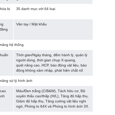
hóa bị
35 danh mục với 64 loại
ng
Vân tay / Mật khẩu
đăng
năng hệ thống
chuẩn
Thời gian/Ngày tháng, đếm hành lý, quản lý
người dùng, thời gian chụp X-quang,
quét nâng cao, HCP, báo động vật liệu, báo
động không xâm nhập, phát hiện chất nổ
năng xử lý hình ảnh
cao
Màu/Đen trắng (C/B&W), Tách hữu cơ, Độ
ảnh
xuyên thấu cao/thấp (H/L), Tăng độ hấp thụ,
Giảm độ hấp thụ, Tăng cường vật liệu nghi
ngờ, Phóng to 64X và Phóng to hình ảnh 3X.