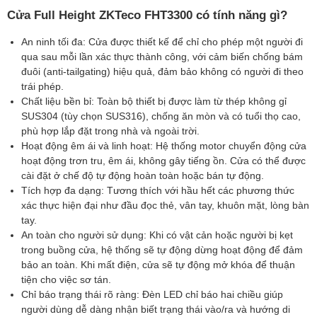
Kích thước với Bao bì (L * W * H)
1200*2100*1200mm
Cửa Full Height ZKTeco FHT3300 có tính năng gì?
Trọng lượng tịnh / kg)
260kg
An ninh tối đa: Cửa được thiết kế để chỉ cho phép một người đi
qua sau mỗi lần xác thực thành công, với cảm biến chống bám
Tổng trọng lượng (kg)
300kg
đuôi (anti-tailgating) hiệu quả, đảm bảo không có người đi theo
Chất liệu cấu tạo
SUS304 tùy chọn SUS316
trái phép.
Chất liệu bền bỉ: Toàn bộ thiết bị được làm từ thép không gỉ
Tiêu chuẩn bảo vệ
IP54
SUS304 (tùy chọn SUS316), chống ăn mòn và có tuổi thọ cao,
phù hợp lắp đặt trong nhà và ngoài trời.
Hoạt động êm ái và linh hoạt: Hệ thống motor chuyển động cửa
hoạt động trơn tru, êm ái, không gây tiếng ồn. Cửa có thể được
cài đặt ở chế độ tự động hoàn toàn hoặc bán tự động.
Tích hợp đa dạng: Tương thích với hầu hết các phương thức
xác thực hiện đại như đầu đọc thẻ, vân tay, khuôn mặt, lòng bàn
tay.
An toàn cho người sử dụng: Khi có vật cản hoặc người bị kẹt
trong buồng cửa, hệ thống sẽ tự động dừng hoạt động để đảm
bảo an toàn. Khi mất điện, cửa sẽ tự động mở khóa để thuận
tiện cho việc sơ tán.
Chỉ báo trạng thái rõ ràng: Đèn LED chỉ báo hai chiều giúp
người dùng dễ dàng nhận biết trạng thái vào/ra và hướng di