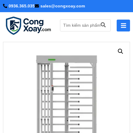
0936.365.035
sales@congxoay.com
Tìm kiếm sản phẩm