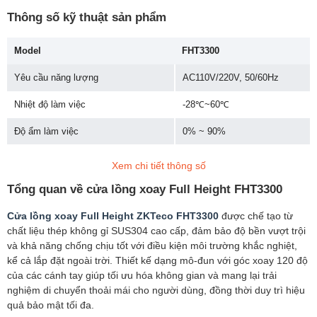
Thông số kỹ thuật sản phẩm
Model
FHT3300
Yêu cầu năng lượng
AC110V/220V, 50/60Hz
Nhiệt độ làm việc
-28℃~60℃
Độ ẩm làm việc
0% ~ 90%
Môi trường làm việc
Trong nhà hoặc ngoài trời
Xem chi tiết thông số
Tốc độ thông lượng
25 người/ phút
Tổng quan về cửa lồng xoay Full Height FHT3300
Động cơ
Không chổi than
Cửa lồng xoay Full Height ZKTeco FHT3300
được chế tạo từ
chất liệu thép không gỉ SUS304 cao cấp, đảm bảo độ bền vượt trội
Chiều rộng lối đi
600mm
và khả năng chống chịu tốt với điều kiện môi trường khắc nghiệt,
kể cả lắp đặt ngoài trời. Thiết kế dạng mô-đun với góc xoay 120 độ
Dấu chân (L * W)
1470*1444mm
của các cánh tay giúp tối ưu hóa không gian và mang lại trải
nghiệm di chuyển thoải mái cho người dùng, đồng thời duy trì hiệu
Kích thước (L*W*H)
1470*1444*2143mm
quả bảo mật tối đa.