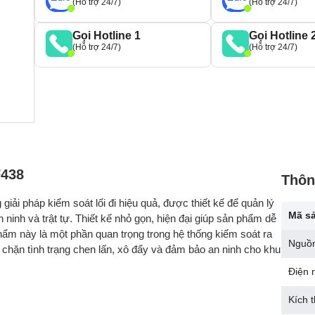
(Hỗ trợ 24/7)
(Hỗ trợ 24/7)
Gọi Hotline 1
Gọi Hotline 
(Hỗ trợ 24/7)
(Hỗ trợ 24/7)
F438
Thôn
giải pháp kiểm soát lối đi hiệu quả, được thiết kế để quản lý
Mã s
ninh và trật tự. Thiết kế nhỏ gọn, hiện đại giúp sản phẩm dễ
phẩm này là một phần quan trọng trong hệ thống kiểm soát ra
Nguồ
 chặn tình trạng chen lấn, xô đẩy và đảm bảo an ninh cho khu
Điện 
Kích 