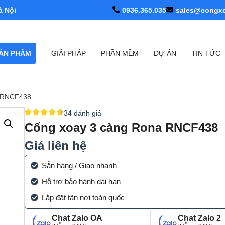
à Nội
0936.365.035
sales@congx
ẢN PHẨM
GIẢI PHÁP
PHẦN MỀM
DỰ ÁN
TIN TỨC
a RNCF438
34 đánh giá
Cổng xoay 3 càng Rona RNCF438
Giá liên hệ
Sẵn hàng / Giao nhanh
Hỗ trợ bảo hành dài hạn
Lắp đặt tận nơi toàn quốc
Chat Zalo OA
Chat Zalo 2