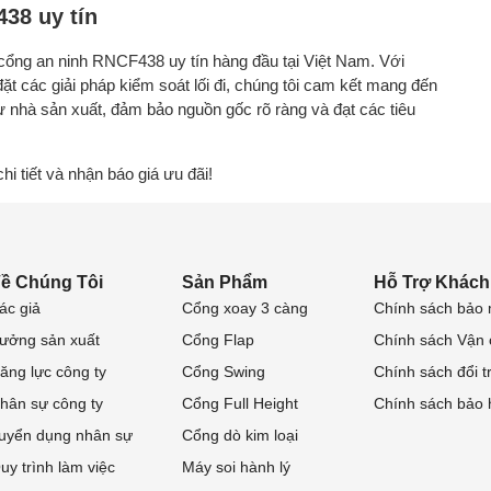
38 uy tín
 cổng an ninh RNCF438 uy tín hàng đầu tại Việt Nam. Với
ặt các giải pháp kiểm soát lối đi, chúng tôi cam kết mang đến
 nhà sản xuất, đảm bảo nguồn gốc rõ ràng và đạt các tiêu
i tiết và nhận báo giá ưu đãi!
ề Chúng Tôi
Sản Phẩm
Hỗ Trợ Khách
ác giả
Cổng xoay 3 càng
Chính sách bảo 
ưởng sản xuất
Cổng Flap
Chính sách Vận
ăng lực công ty
Cổng Swing
Chính sách đổi t
hân sự công ty
Cổng Full Height
Chính sách bảo
uyển dụng nhân sự
Cổng dò kim loại
uy trình làm việc
Máy soi hành lý