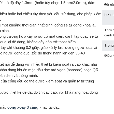
 304 có độ dày 1.3mm (hoặc tùy chọn 1.5mm/2.0mm), đảm
Độ rộ
chiều hoặc hai chiều tùy theo yêu cầu sử dụng, cho phép kiểm
Lưu l
.
một khoảng thời gian nhất định, cổng sẽ tự động khóa lại,
Thời 
 ninh.
cánh 
ong trường hợp xảy ra sự cố mất điện, cánh tay quay sẽ tự
ua lại dễ dàng, không gây cản trở thoát hiểm.
Trọng
y chỉ khoảng 0.2 giây, giúp xử lý lưu lượng người qua lại
ộ người đông đúc (tốc độ thông hành lên đến 35-40
Điều 
 nối dễ dàng với nhiều thiết bị kiểm soát ra vào khác như
 bị nhận dạng khuôn mặt, đầu đọc mã vạch (barcode) hoặc QR
oàn diện và thông minh.
g của cổng đều có thể được kiểm soát và quản lý từ trung
ợc thiết kế để đạt độ tin cậy cao, với khả năng hoạt động
c mẫu
cổng xoay 3 càng
khác tại đây.