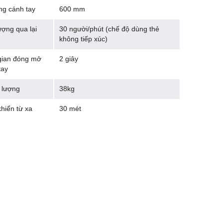
ng cánh tay
600 mm
ượng qua lại
30 người/phút (chế độ dùng thẻ
không tiếp xúc)
gian đóng mở
2 giây
tay
 lượng
38kg
khiển từ xa
30 mét