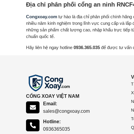
Địa chỉ phân phối cổng an ninh RNCF4
Congxoay.com
tự hào là địa chỉ phân phối chính hãng
nhiều năm kinh nghiệm trong lĩnh vực cung cấp và lắp đ
những sản phẩm chất lượng cao, nhập khẩu trực tiếp từ
chuẩn quốc tế.
Hãy liên hệ ngay hotline
0936.365.035
để được tư vấn ch
V
T
X
CỔNG XOAY VIỆT NAM
N
Email:
N
sales@congxoay.com
T
Hotline:
Q
0936365035