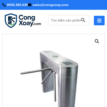
0936.365.035
sales@congxoay.com
Tìm kiếm sản phẩm