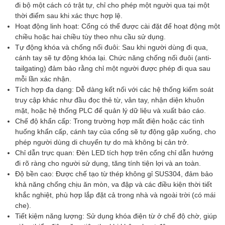
đi bộ một cách có trật tự, chỉ cho phép một người qua tại một
thời điểm sau khi xác thực hợp lệ.
Hoạt động linh hoạt: Cổng có thể được cài đặt để hoạt động một
chiều hoặc hai chiều tùy theo nhu cầu sử dụng.
Tự động khóa và chống nối đuôi: Sau khi người dùng đi qua,
cánh tay sẽ tự động khóa lại. Chức năng chống nối đuôi (anti-
tailgating) đảm bảo rằng chỉ một người được phép đi qua sau
mỗi lần xác nhận.
Tích hợp đa dạng: Dễ dàng kết nối với các hệ thống kiểm soát
truy cập khác như đầu đọc thẻ từ, vân tay, nhận diện khuôn
mặt, hoặc hệ thống PLC để quản lý dữ liệu và xuất báo cáo.
Chế độ khẩn cấp: Trong trường hợp mất điện hoặc các tình
huống khẩn cấp, cánh tay của cổng sẽ tự động gập xuống, cho
phép người dùng di chuyển tự do mà không bị cản trở.
Chỉ dẫn trực quan: Đèn LED tích hợp trên cổng chỉ dẫn hướng
đi rõ ràng cho người sử dụng, tăng tính tiện lợi và an toàn.
Độ bền cao: Được chế tạo từ thép không gỉ SUS304, đảm bảo
khả năng chống chịu ăn mòn, va đập và các điều kiện thời tiết
khắc nghiệt, phù hợp lắp đặt cả trong nhà và ngoài trời (có mái
che).
Tiết kiệm năng lượng: Sử dụng khóa điện từ ở chế độ chờ, giúp