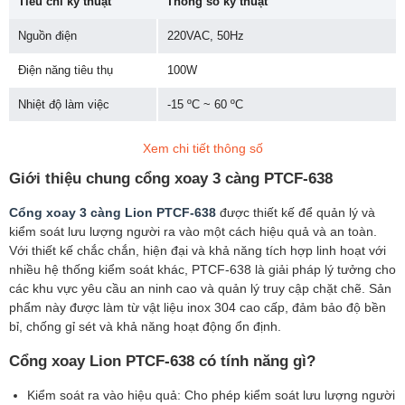
Tiêu chí kỹ thuật
Thông số kỹ thuật
Nguồn điện
220VAC, 50Hz
Điện năng tiêu thụ
100W
Nhiệt độ làm việc
-15 ºC ~ 60 ºC
Kích thước
1200 x 280 x 990 mm
Xem chi tiết thông số
Độ rộng cánh tay
510 mm
Giới thiệu chung cổng xoay 3 càng PTCF-638
Lưu lượng qua lại
30 người/phút (chế độ dùng thẻ không
Cổng xoay 3 càng Lion PTCF-638
được thiết kế để quản lý và
tiếp xúc)
kiểm soát lưu lượng người ra vào một cách hiệu quả và an toàn.
Với thiết kế chắc chắn, hiện đại và khả năng tích hợp linh hoạt với
Thời gian đóng mở cánh
2 giây
nhiều hệ thống kiểm soát khác, PTCF-638 là giải pháp lý tưởng cho
tay
các khu vực yêu cầu an ninh cao và quản lý truy cập chặt chẽ. Sản
phẩm này được làm từ vật liệu inox 304 cao cấp, đảm bảo độ bền
Trọng lượng
38kg
bỉ, chống gỉ sét và khả năng hoạt động ổn định.
Điều khiển từ xa
30 mét
Cổng xoay Lion PTCF-638 có tính năng gì?
Kiểm soát ra vào hiệu quả: Cho phép kiểm soát lưu lượng người