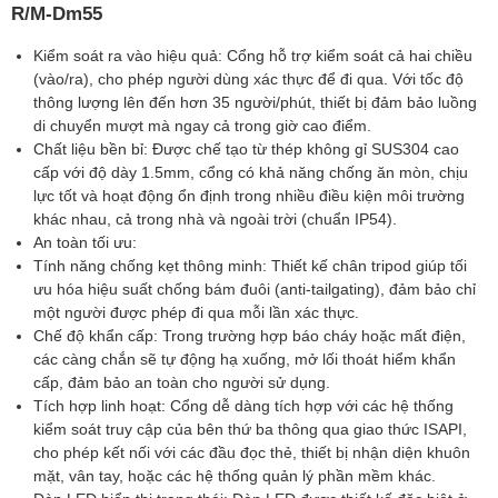
R/M-Dm55
Độ ẩm tương đối cho phép
0% - 95%
Kiểm soát ra vào hiệu quả: Cổng hỗ trợ kiểm soát cả hai chiều
Trọng lượng
41kg
(vào/ra), cho phép người dùng xác thực để đi qua. Với tốc độ
thông lượng lên đến hơn 35 người/phút, thiết bị đảm bảo luồng
Kích thước
1208 x 960 x 728mm
di chuyển mượt mà ngay cả trong giờ cao điểm.
Chất liệu bền bỉ: Được chế tạo từ thép không gỉ SUS304 cao
cấp với độ dày 1.5mm, cổng có khả năng chống ăn mòn, chịu
lực tốt và hoạt động ổn định trong nhiều điều kiện môi trường
khác nhau, cả trong nhà và ngoài trời (chuẩn IP54).
An toàn tối ưu:
Tính năng chống kẹt thông minh: Thiết kế chân tripod giúp tối
ưu hóa hiệu suất chống bám đuôi (anti-tailgating), đảm bảo chỉ
một người được phép đi qua mỗi lần xác thực.
Chế độ khẩn cấp: Trong trường hợp báo cháy hoặc mất điện,
các càng chắn sẽ tự động hạ xuống, mở lối thoát hiểm khẩn
cấp, đảm bảo an toàn cho người sử dụng.
Tích hợp linh hoạt: Cổng dễ dàng tích hợp với các hệ thống
kiểm soát truy cập của bên thứ ba thông qua giao thức ISAPI,
cho phép kết nối với các đầu đọc thẻ, thiết bị nhận diện khuôn
mặt, vân tay, hoặc các hệ thống quản lý phần mềm khác.