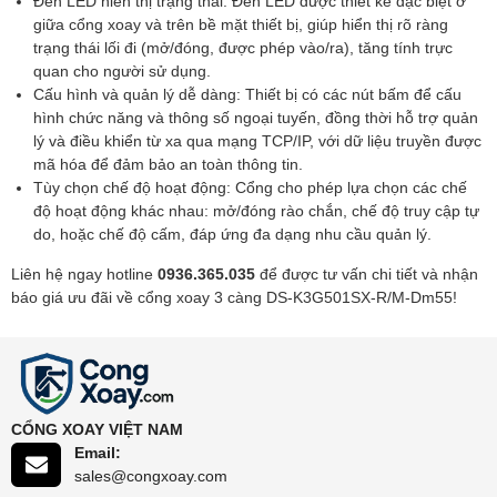
Đèn LED hiển thị trạng thái: Đèn LED được thiết kế đặc biệt ở
giữa cổng xoay và trên bề mặt thiết bị, giúp hiển thị rõ ràng
trạng thái lối đi (mở/đóng, được phép vào/ra), tăng tính trực
quan cho người sử dụng.
Cấu hình và quản lý dễ dàng: Thiết bị có các nút bấm để cấu
hình chức năng và thông số ngoại tuyến, đồng thời hỗ trợ quản
lý và điều khiển từ xa qua mạng TCP/IP, với dữ liệu truyền được
mã hóa để đảm bảo an toàn thông tin.
Tùy chọn chế độ hoạt động: Cổng cho phép lựa chọn các chế
độ hoạt động khác nhau: mở/đóng rào chắn, chế độ truy cập tự
do, hoặc chế độ cấm, đáp ứng đa dạng nhu cầu quản lý.
Liên hệ ngay hotline
0936.365.035
để được tư vấn chi tiết và nhận
báo giá ưu đãi về cổng xoay 3 càng DS-K3G501SX-R/M-Dm55!
CỔNG XOAY VIỆT NAM
Email:
sales@congxoay.com