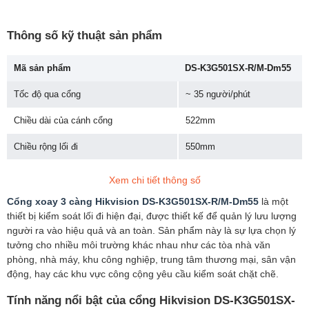
Thông số kỹ thuật sản phẩm
Mã sản phẩm
DS-K3G501SX-R/M-Dm55
Tốc độ qua cổng
~ 35 người/phút
Chiều dài của cánh cổng
522mm
Chiều rộng lối đi
550mm
Đầu đọc RFID
13,56 MHz S50
Xem chi tiết thông số
RS-232
x4
Cổng xoay 3 càng Hikvision DS-K3G501SX-R/M-Dm55
là một
thiết bị kiểm soát lối đi hiện đại, được thiết kế để quản lý lưu lượng
RS-485
x4
người ra vào hiệu quả và an toàn. Sản phẩm này là sự lựa chọn lý
tưởng cho nhiều môi trường khác nhau như các tòa nhà văn
Nguồn điện
230 V xoay chiều
phòng, nhà máy, khu công nghiệp, trung tâm thương mại, sân vận
động, hay các khu vực công cộng yêu cầu kiểm soát chặt chẽ.
Thời gian hoạt động liên tục cho phép
không giới hạn
Tính năng nổi bật của cổng Hikvision DS-K3G501SX-
Nhiệt độ hoạt động
-20 °C - 65 °C