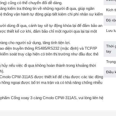
g) cũng có thể chuyển đổi dễ dàng.
ng kiểm tra thông tin về những người đi qua, giúp ngăn
Kích 
ệ thống vận hành tự động giúp tiết kiệm chi phí nhân sự kiểm
Độ rộ
ời dùng đi qua, cánh tay sẽ tự động khóa lại để đảm bảo an
Lưu l
ược thiết kế cơ khí, đảm bảo chỉ một người qua lại tại một
àng cho người sử dụng, tăng tính tiện lợi.
Thời 
iao diện truyền thông RS485/RS232 (mặc định) và TCP/IP
tay
 kiểm soát truy cập hiện có trên thị trường như đầu đọc thẻ
Trọng
g hủy nếu việc đi qua không hoàn thành trong khoảng thời
h).
Điều 
i: Cmolo CPW-311AS được thiết kế để chịu được các tác động
 hồng ngoại được bố trí ma trận và có khả năng chống nhiễu
sản phẩm Cổng xoay 3 càng Cmolo CPW-311AS, vui lòng liên hệ