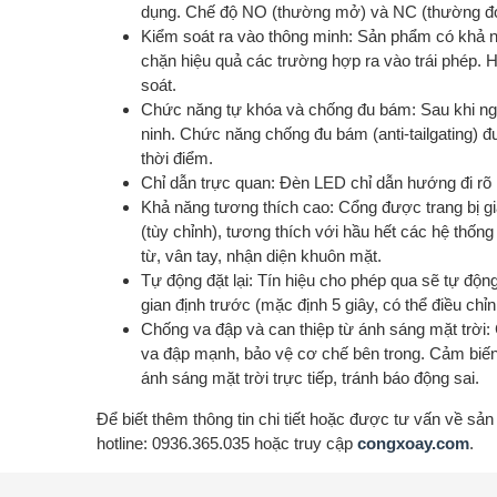
dụng. Chế độ NO (thường mở) và NC (thường đón
Kiểm soát ra vào thông minh: Sản phẩm có khả nă
chặn hiệu quả các trường hợp ra vào trái phép. H
soát.
Chức năng tự khóa và chống đu bám: Sau khi ngư
ninh. Chức năng chống đu bám (anti-tailgating) đ
thời điểm.
Chỉ dẫn trực quan: Đèn LED chỉ dẫn hướng đi rõ r
Khả năng tương thích cao: Cổng được trang bị g
(tùy chỉnh), tương thích với hầu hết các hệ thống
từ, vân tay, nhận diện khuôn mặt.
Tự động đặt lại: Tín hiệu cho phép qua sẽ tự độn
gian định trước (mặc định 5 giây, có thể điều chỉn
Chống va đập và can thiệp từ ánh sáng mặt trờ
va đập mạnh, bảo vệ cơ chế bên trong. Cảm biến
ánh sáng mặt trời trực tiếp, tránh báo động sai.
Để biết thêm thông tin chi tiết hoặc được tư vấn về 
hotline: 0936.365.035 hoặc truy cập
congxoay.com
.