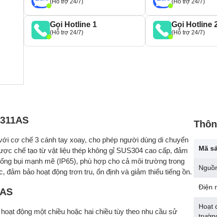
(Hỗ trợ 24/7)
(Hỗ trợ 24/7)
Gọi Hotline 1
Gọi Hotline 
(Hỗ trợ 24/7)
(Hỗ trợ 24/7)
-311AS
Thôn
với cơ chế 3 cánh tay xoay, cho phép người dùng di chuyển
Mã s
ược chế tạo từ vật liệu thép không gỉ SUS304 cao cấp, đảm
ống bụi mạnh mẽ (IP65), phù hợp cho cả môi trường trong
Nguồ
, đảm bảo hoạt động trơn tru, ổn định và giảm thiểu tiếng ồn.
Điện 
1AS
Hoạt 
 hoạt động một chiều hoặc hai chiều tùy theo nhu cầu sử
trườn