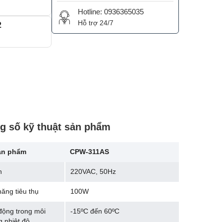
Hotline: 0936365035
Hỗ trợ 24/7
2
g số kỹ thuật sản phẩm
ản phẩm
CPW-311AS
n
220VAC, 50Hz
năng tiêu thụ
100W
động trong môi
-15ºC đến 60ºC
g nhiệt độ