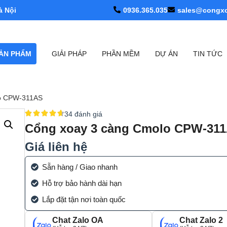
à Nội
0936.365.035
sales@congx
ẢN PHẨM
GIẢI PHÁP
PHẦN MỀM
DỰ ÁN
TIN TỨC
lo CPW-311AS
34 đánh giá
Cổng xoay 3 càng Cmolo CPW-31
Giá liên hệ
Sẵn hàng / Giao nhanh
Hỗ trợ bảo hành dài hạn
Lắp đặt tận nơi toàn quốc
Chat Zalo OA
Chat Zalo 2