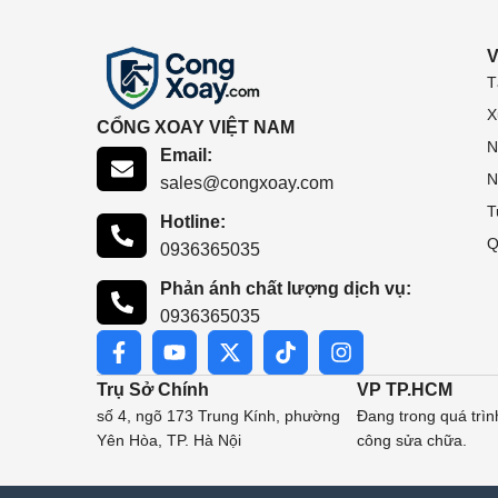
V
T
X
CỔNG XOAY VIỆT NAM
N
Email:
N
sales@congxoay.com
T
Hotline:
Q
0936365035
Phản ánh chất lượng dịch vụ:
0936365035
Trụ Sở Chính
VP TP.HCM
số 4, ngõ 173 Trung Kính, phường
Đang trong quá trìn
Yên Hòa, TP. Hà Nội
công sửa chữa.