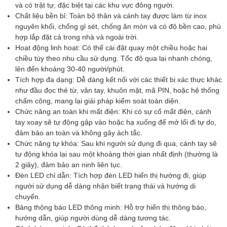
và có trật tự, đặc biệt tại các khu vực đông người.
Vật chất
Thép không gỉ 304, độ dày không nhỏ hơn
Chất liệu bền bỉ: Toàn bộ thân và cánh tay được làm từ inox
1,3mm
nguyên khối, chống gỉ sét, chống ăn mòn và có độ bền cao, phù
hợp lắp đặt cả trong nhà và ngoài trời.
Khoảng cách
1200M
Hoạt động linh hoạt: Có thể cài đặt quay một chiều hoặc hai
truyền thông
chiều tùy theo nhu cầu sử dụng. Tốc độ qua lại nhanh chóng,
lên đến khoảng 30-40 người/phút.
Lượt ra vào
5-8 triệu (Hoạt động mở và đóng liên tục)
Tích hợp đa dạng: Dễ dàng kết nối với các thiết bị xác thực khác
Mức độ bảo vệ
IP54
như đầu đọc thẻ từ, vân tay, khuôn mặt, mã PIN, hoặc hệ thống
chấm công, mang lại giải pháp kiểm soát toàn diện.
Kích thước
400 x 300 x980mm(tùy chỉnh)
Chức năng an toàn khi mất điện: Khi có sự cố mất điện, cánh
tay xoay sẽ tự động gập vào hoặc hạ xuống để mở lối đi tự do,
Chất liệu
Thép không gỉ / sơn tĩnh điện (Tùy chọn)
đảm bảo an toàn và không gây ách tắc.
Chức năng tự khóa: Sau khi người sử dụng đi qua, cánh tay sẽ
Địa điểm hoạt
Ga tàu điện ngầm, Triển lãm, Bể bơi, Sảnh tòa
tự động khóa lại sau một khoảng thời gian nhất định (thường là
động
nhà
2 giây), đảm bảo an ninh liên tục.
Đèn LED chỉ dẫn: Tích hợp đèn LED hiển thị hướng đi, giúp
người sử dụng dễ dàng nhận biết trạng thái và hướng di
chuyển.
Bảng thông báo LED thông minh: Hỗ trợ hiển thị thông báo,
hướng dẫn, giúp người dùng dễ dàng tương tác.