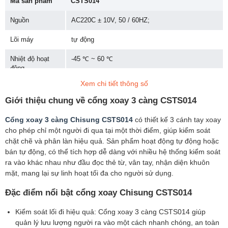
Mã sản phẩm
CSTS014
Nguồn
AC220C ± 10V, 50 / 60HZ;
Lõi máy
tự động
Nhiệt độ hoạt
-45 ℃ ~ 60 ℃
động
Xem chi tiết thông số
Độ ẩm tương
≤ 95%, Không ngưng tụ
đối
Giới thiệu chung về cổng xoay 3 càng CSTS014
Chiều rộng
≤ 600mm
Cổng xoay 3 càng Chisung CSTS014
có thiết kế 3 cánh tay xoay
đường đi
cho phép chỉ một người đi qua tại một thời điểm, giúp kiểm soát
chặt chẽ và phân làn hiệu quả. Sản phẩm hoạt động tự động hoặc
Tốc độ vượt qua
45 người / phút
bán tự động, có thể tích hợp dễ dàng với nhiều hệ thống kiểm soát
ra vào khác nhau như đầu đọc thẻ từ, vân tay, nhận diện khuôn
Động cơ
Động cơ DC không chổi than DC, 30W / 24V
mặt, mang lại sự linh hoạt tối đa cho người sử dụng.
Kết nối đầu vào
+ Tín hiệu 12V Cấp hoặc Pulse Wide> xung
Đặc điểm nổi bật cổng xoay Chisung CSTS014
100ms DC12V, Dòng> 10Ma
Kiểm soát lối đi hiệu quả: Cổng xoay 3 càng CSTS014 giúp
Kết nối truyền
Truyền thông RS485
thông
quản lý lưu lượng người ra vào một cách nhanh chóng, an toàn