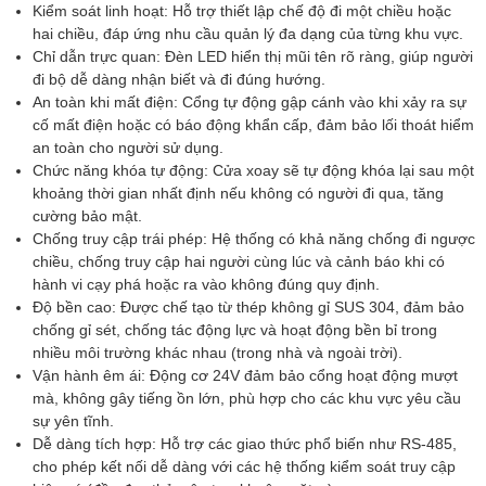
Kiểm soát linh hoạt: Hỗ trợ thiết lập chế độ đi một chiều hoặc
Môi trường làm việc
Trong nhà / Ngoài trời.
hai chiều, đáp ứng nhu cầu quản lý đa dạng của từng khu vực.
Nhiệt độ hoạt động
-30 ℃ ~ +70 ℃
Chỉ dẫn trực quan: Đèn LED hiển thị mũi tên rõ ràng, giúp người
đi bộ dễ dàng nhận biết và đi đúng hướng.
Độ ẩm hoạt động
95%
An toàn khi mất điện: Cổng tự động gập cánh vào khi xảy ra sự
cố mất điện hoặc có báo động khẩn cấp, đảm bảo lối thoát hiểm
Kích thước
1200 x 280 x 980mm
an toàn cho người sử dụng.
Chức năng khóa tự động: Cửa xoay sẽ tự động khóa lại sau một
Tiêu chi bảo vệ
IP43
khoảng thời gian nhất định nếu không có người đi qua, tăng
cường bảo mật.
Chống truy cập trái phép: Hệ thống có khả năng chống đi ngược
chiều, chống truy cập hai người cùng lúc và cảnh báo khi có
hành vi cạy phá hoặc ra vào không đúng quy định.
Độ bền cao: Được chế tạo từ thép không gỉ SUS 304, đảm bảo
chống gỉ sét, chống tác động lực và hoạt động bền bỉ trong
nhiều môi trường khác nhau (trong nhà và ngoài trời).
Vận hành êm ái: Động cơ 24V đảm bảo cổng hoạt động mượt
mà, không gây tiếng ồn lớn, phù hợp cho các khu vực yêu cầu
sự yên tĩnh.
Dễ dàng tích hợp: Hỗ trợ các giao thức phổ biến như RS-485,
cho phép kết nối dễ dàng với các hệ thống kiểm soát truy cập