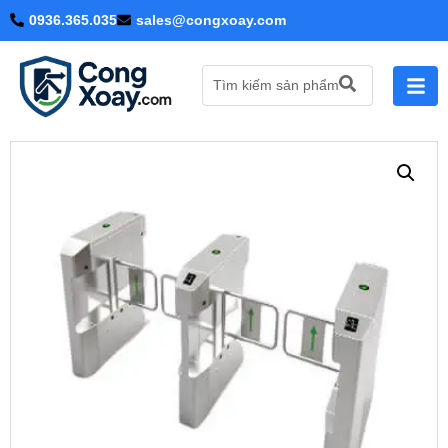
0936.365.035
sales@congxoay.com
Tìm kiếm sản phẩm