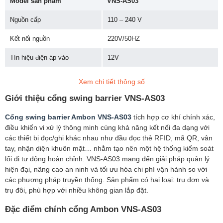
Model sản phẩm
VNS-AS03
Nguồn cấp
110 – 240 V
Kết nối nguồn
220V/50HZ
Tín hiệu điện áp vào
12V
Nguồn motor
24 V
Xem chi tiết thông số
Điện năng tiêu thụ
35W
Giới thiệu cổng swing barrier VNS-AS03
Phương thức giao tiếp
RS-485
Cổng swing barrier Ambon VNS-AS03
tích hợp cơ khí chính xác,
điều khiển vi xử lý thông minh cùng khả năng kết nối đa dạng với
Độ rộng lối đi
≤ 950 mm (Mặc định 600mm)
các thiết bị đọc/ghi khác nhau như đầu đọc thẻ RFID, mã QR, vân
tay, nhận diện khuôn mặt… nhằm tạo nên một hệ thống kiểm soát
Lưu lượng người đi qua
35 người/phút
lối đi tự động hoàn chỉnh. VNS-AS03 mang đến giải pháp quản lý
hiện đại, nâng cao an ninh và tối ưu hóa chi phí vận hành so với
Thiết lập đi
2 chiều, 1 chiều
các phương pháp truyền thống. Sản phẩm có hai loại: trụ đơn và
trụ đôi, phù hợp với nhiều không gian lắp đặt.
Thời gian khóa
0.2 s
Đặc điểm chính cổng Ambon VNS-AS03
Chất liệu
thép không gỉ 304